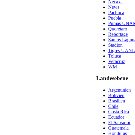
Necaxa
News
Pachuca
Puebla
Pumas UNA
Querétaro
Reportage
Santos Lagun
Stadion
Tigres UANL
Toluca
Veracruz
WM
Landesebene
Argentinien
Bolivien
Brasilien
Chile
Costa Rica
Ecuador
El Salvador
Guatemala
Honduras