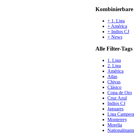
Kombinierbare 
+ 1. Liga
+ América
+ Indios CJ
+ News
Alle Filter-Tags
1. Liga
2. Liga
América
Atlas
Chivas
Clásico
Copa de Oro
Cruz Azul
Indios CJ
Jaguares
Liga Campeo
Monterrey
Morelia
Nationalmann