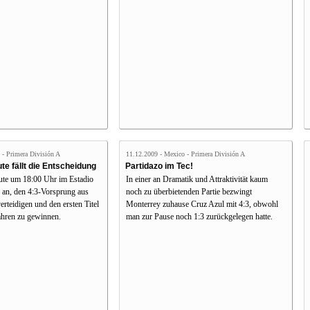
 - Primera División A
11.12.2009 - Mexico - Primera División A
te fällt die Entscheidung
Partidazo im Tec!
eute um 18:00 Uhr im Estadio
In einer an Dramatik und Attraktivität kaum
 an, den 4:3-Vorsprung aus
noch zu überbietenden Partie bezwingt
rteidigen und den ersten Titel
Monterrey zuhause Cruz Azul mit 4:3, obwohl
Jahren zu gewinnen.
man zur Pause noch 1:3 zurückgelegen hatte.