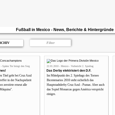
Fußball in Mexico - News, Berichte & Hintergründe 
RCHIV
Filter
- Spätes Tor bringt den Sieg
22.01.2010 - Mexico - Vorbericht 2. Spieltag
nes!
Das Derby elektrisiert den D.F.
n Titel geht bei Cruz Azul
Im Mittelpunkt des 2. Spieltags des Torneo
reffer in der Nachspielzeit
Bicentenarios 2010 steht sicherlich das
z zerstörte erneut alle
Hauptstadtderby Cruz Azul - Pumas. Aber auch
"Máquina".
das Sspiel Monarcas gegen América verspricht
einiges.