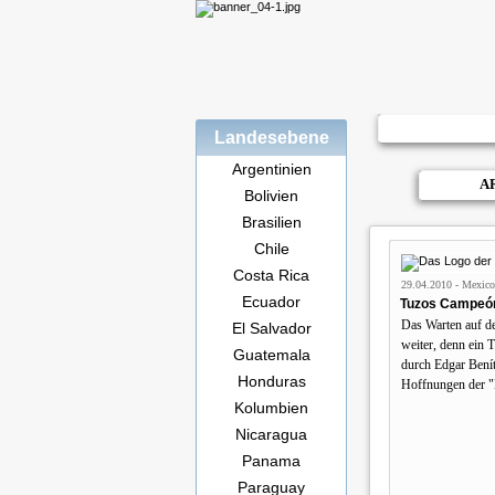
Landesebene
Argentinien
A
Bolivien
Brasilien
Chile
Costa Rica
29.04.2010 - Mexico 
Ecuador
Tuzos Campeó
Das Warten auf de
El Salvador
weiter, denn ein T
Guatemala
durch Edgar Beníte
Honduras
Hoffnungen der 
Kolumbien
Nicaragua
Panama
Paraguay