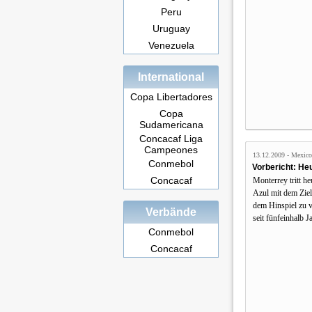
Peru
Uruguay
Venezuela
International
Copa Libertadores
Copa
Sudamericana
Concacaf Liga
Campeones
13.12.2009 - Mexico
Conmebol
Vorbericht: Heu
Concacaf
Monterrey tritt h
Azul mit dem Ziel
dem Hinspiel zu ve
Verbände
seit fünfeinhalb 
Conmebol
Concacaf