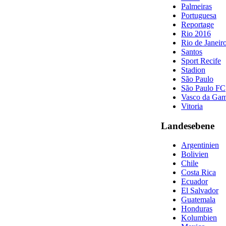
Palmeiras
Portuguesa
Reportage
Rio 2016
Rio de Janeir
Santos
Sport Recife
Stadion
São Paulo
São Paulo FC
Vasco da Ga
Vitoria
Landesebene
Argentinien
Bolivien
Chile
Costa Rica
Ecuador
El Salvador
Guatemala
Honduras
Kolumbien