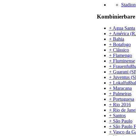
Stadion
Kombinierbare 
+ Agua Santa
+ América (R
+ Bahia
+ Botafogo
+ Clássico
+ Flamengo
+ Fluminense
+ Frauenfußba
+ Guarani (S
+ Juventus (S
+ Lokalfußbal
+ Maracana
+ Palmeiras
+ Portuguesa
+ Rio 2016
+ Rio de Jane
+ Santos
+ São Paulo
+ São Paulo 
+ Vasco da 