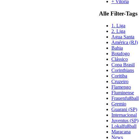
+ Vitoria
Alle Filter-Tags
1. Liga
2. Liga
Agua Santa
América (RJ)
Bahia
Botafogo
Clássico
Copa Brasil
Corinthians
Coritiba
Cruzeiro
Flamengo
Fluminense
Frauenfußball
Gremio
Guarani (SP)
Internacional
Juventus (SP)
Lokalfußball
Maracana
News