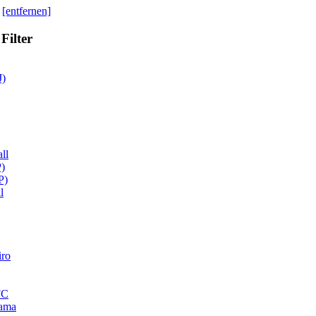
[entfernen]
Filter
J)
ll
P)
P)
l
iro
FC
Gama