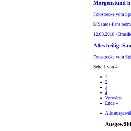
Morgenstund hat
Fotostrecke vom Spi
12.03.2016 - Brasili
Alles heilig: S
Fotostrecke vom Spi
Seite 1 von 4
1
2
3
4
Vorwärts
Ende »
Alle ausgewäh
Ausgewählt