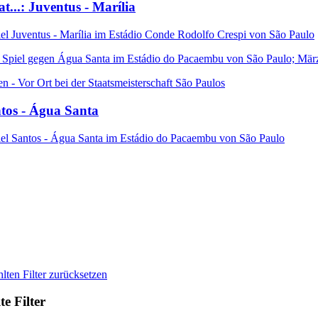
...: Juventus - Marília
el
Juventus - Marília im Estádio Conde Rodolfo Crespi von São Paulo
en - Vor Ort bei der Staatsmeisterschaft São Paulos
antos - Água Santa
el
Santos - Água Santa im Estádio do Pacaembu von São Paulo
lten Filter zurücksetzen
e Filter