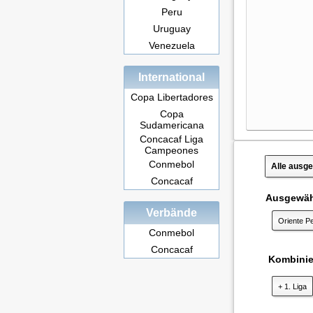
Peru
Uruguay
Venezuela
International
Copa Libertadores
Copa
Sudamericana
Concacaf Liga
Campeones
Conmebol
Alle ausge
Concacaf
Ausgewähl
Verbände
Oriente Pe
Conmebol
Concacaf
Kombinier
+ 1. Liga