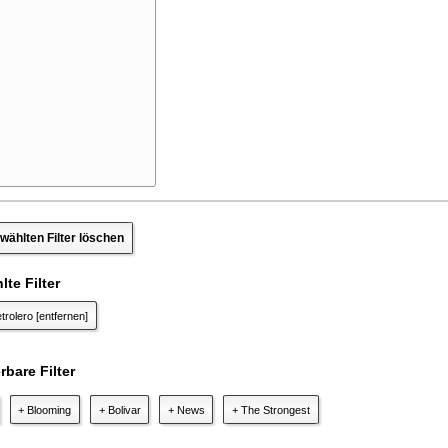
wählten Filter löschen
te Filter
trolero
[entfernen]
bare Filter
+ Blooming
+ Bolivar
+ News
+ The Strongest