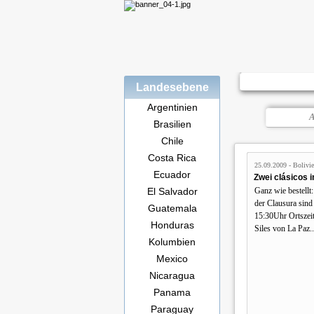
Landesebene
Argentinien
A
Brasilien
Chile
Costa Rica
25.09.2009 - Bolivie
Ecuador
Zwei clásicos i
El Salvador
Ganz wie bestellt
der Clausura sin
Guatemala
15:30Uhr Ortszeit
Honduras
Siles von La Paz..
Kolumbien
Mexico
Nicaragua
Panama
Paraguay