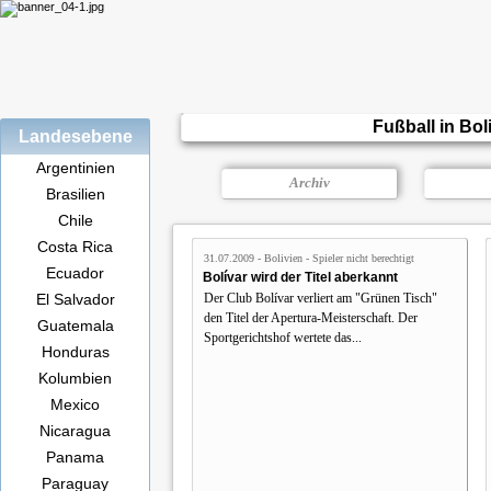
Fußball in Bol
Landesebene
Argentinien
Archiv
Brasilien
Chile
Costa Rica
31.07.2009 - Bolivien - Spieler nicht berechtigt
Ecuador
Bolívar wird der Titel aberkannt
El Salvador
Der Club Bolívar verliert am "Grünen Tisch"
den Titel der Apertura-Meisterschaft. Der
Guatemala
Sportgerichtshof wertete das...
Honduras
Kolumbien
Mexico
Nicaragua
Panama
Paraguay