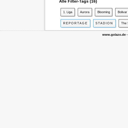
Alle Filter-Tags (16)
1. Liga
Aurora
Blooming
Bolivar
REPORTAGE
STADION
The 
www.golazo.de - 