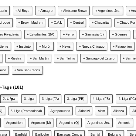
uario
+ All Boys
+ Almagro
+ Almirante Brown
+ Argentinos Jrs.
+ Ar
drogué
+ Brown Madryn
+ C.A.I.
+ Central
+ Chacarita
+ Chaco For
ro Rivadavia
+ Estudiantes (BA)
+ Ferro
+ Gimnasia (J)
+ Güemes
diente
+ Instituto
+ Morón
+ News
+ Nueva Chicago
+ Patagonien
+ Riestra
+ San Martín
+ San Telmo
+ Santiago del Estero
+ Sarmie
lmine
+ Villa San Carlos
er-Tags (181)
2. Liga
3. Liga
3. Liga (FA)
3. Liga (PB)
4. Liga (FB)
4. Liga (PC)
D)
5. Liga (Promocional)
Agropecuario
Aldosivi
Alem
Alianza
Al
Argentinien
Argentino (M)
Argentino (Q)
Argentinos Jrs.
Armenio
araná
Banfield
Bariloche
Barracas Central
Barrial
Belgrano
Bera