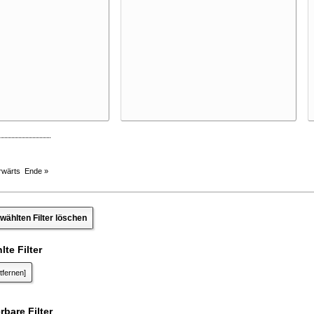
rwärts
Ende »
wählten Filter löschen
te Filter
tfernen]
bare Filter