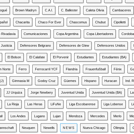
rogué
Brown Madryn
C.A.I.
C. Ballester
Caleta Olivia
Cambaceres
pañol
Chacarita
Chaco For Ever
Chascomus
Chubut
Cipolletti
 Rivadavia
Comunicaciones
Copa Argentina
Copa Libertadores
Cordob
 Justicia
Defensores Belgrano
Defensores de Glew
Defensores Unidos
El Bolson
El Calafate
El Porvenir
Estudiantes
Estudiantes (BA)
n Norte
Ferro
Ferrocarril YCF
Flandria
Frauenfußball
Fénix
Ga
(J)
Gimnasia M
Godoy Cruz
Güemes
Hispano
Huracan
Ind. 
JJ Urquiza
Jorge Newbery
Juventud Unida
Juventud Unida (BA)
La
La Rioja
Las Heras
LiFuNe
Liga Escobarense
Liga Lobense
L
ll
Los Andes
Lugano
Lujan
Mendoza
Mercedes
Merlo
Mi
annschaft
Neuquen
Newells
NEWS
Nueva Chicago
Olimpia