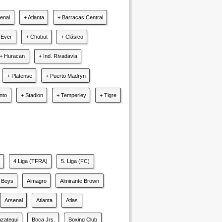
senal
+ Atlanta
+ Barracas Central
 Ever
+ Chubut
+ Clásico
+ Huracan
+ Ind. Rivadavia
+ Platense
+ Puerto Madryn
nto
+ Stadion
+ Temperley
+ Tigre
4.Liga (TFRA)
5. Liga (FC)
l Boys
Almagro
Almirante Brown
Arsenal
Atlanta
Atlas
zategui
Boca Jrs.
Boxing Club