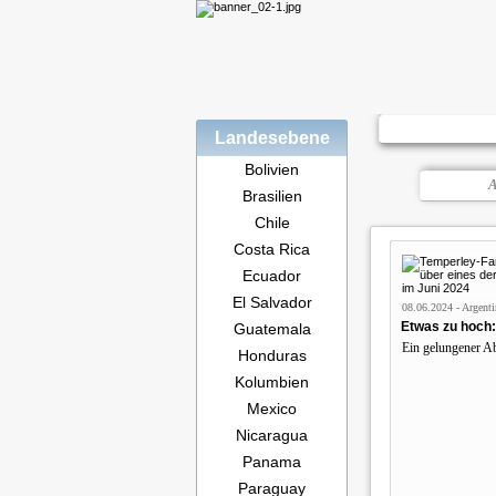
Landesebene
Bolivien
A
Brasilien
Chile
Costa Rica
Ecuador
El Salvador
08.06.2024 - Argenti
Etwas zu hoch:
Guatemala
Ein gelungener A
Honduras
Kolumbien
Mexico
Nicaragua
Panama
Paraguay