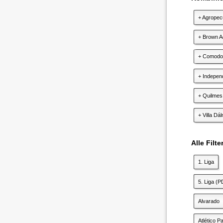
+ Agropec
+ Brown A
+ Comodo
+ Indepen
+ Quilmes
+ Villa Dá
Alle Filt
1. Liga
5. Liga (P
Alvarado
Atlético P