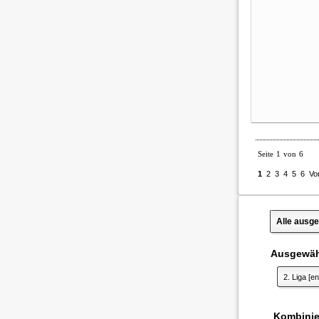
Seite 1 von 6
1
2
3
4
5
6
Vo
Alle ausge
Ausgewähl
2. Liga
[en
Kombinier