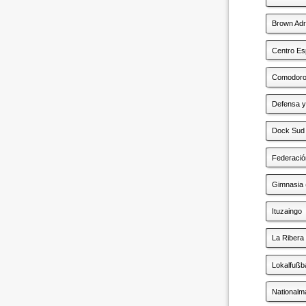
Brown Ad
Centro Es
Comodoro
Defensa y
Dock Sud
Federació
Gimnasia 
Ituzaingo
La Ribera
Lokalfußba
Nationalm